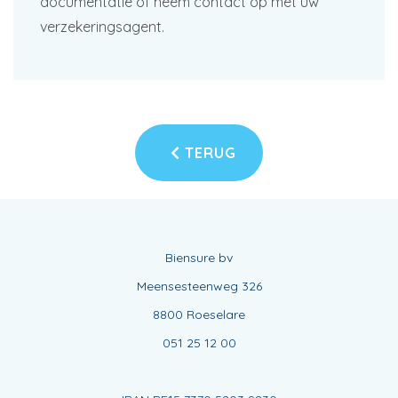
documentatie of neem contact op met uw
verzekeringsagent.
TERUG
Biensure bv
Meensesteenweg 326
8800 Roeselare
051 25 12 00