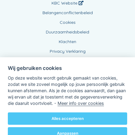
KBC Website
Belangenconflictenbeleid
Cookies
Duurzaamheidsbeleid
Klachten
Privacy Verklaring
Wij gebruiken cookies
Op deze website wordt gebruik gemaakt van cookies,
zodat we site zoveel mogelijk op jouw persoonlijk gebruik
kunnen afstemmen. Als je de cookies aanvaardt, dan gaan
wij ervan uit dat je toestemt met de gegevensverwerking
Verbonden Agent, BE 0734 841 118
die daaruit voortvloeit. -
Meer info over cookies
van KBC Verzekeringen nv
Professor Roger Van Overstraetenplein 2
3000 Leuven - Belgie
Alles accepteren
BTW BE 0403.552.563 - RPR Leuven
Powered by
KBC-Agent
(
versie 3.21.0
)
Bene.be
© 2026 alle rechten voorbehouden
Aanpassen