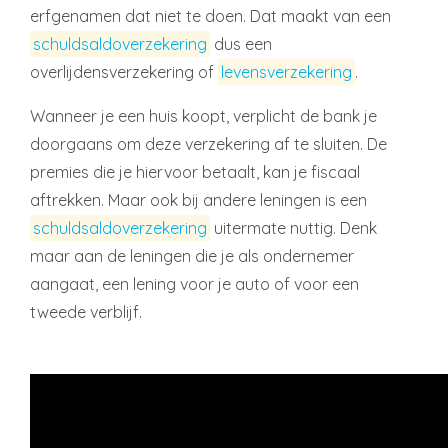
erfgenamen dat niet te doen. Dat maakt van een
schuldsaldoverzekering
dus een
overlijdensverzekering of
levensverzekering
.
Wanneer je een huis koopt, verplicht de bank je
doorgaans om deze verzekering af te sluiten. De
premies die je hiervoor betaalt, kan je fiscaal
aftrekken. Maar ook bij andere leningen is een
schuldsaldoverzekering
uitermate nuttig. Denk
maar aan de leningen die je als ondernemer
aangaat, een lening voor je auto of voor een
tweede verblijf.