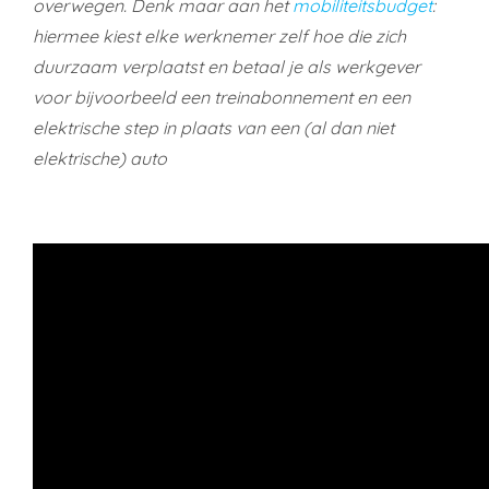
overwegen. Denk maar aan het
mobiliteitsbudget
:
hiermee kiest elke werknemer zelf hoe die zich
duurzaam verplaatst en betaal je als werkgever
voor bijvoorbeeld een treinabonnement en een
elektrische step in plaats van een (al dan niet
elektrische) auto