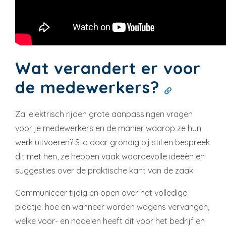
Wat verandert er voor
de medewerkers?
Zal elektrisch rijden grote aanpassingen vragen
voor je medewerkers en de manier waarop ze hun
werk uitvoeren? Sta daar grondig bij stil en bespreek
dit met hen, ze hebben vaak waardevolle ideeën en
suggesties over de praktische kant van de zaak.
Communiceer tijdig en open over het volledige
plaatje: hoe en wanneer worden wagens vervangen,
welke voor- en nadelen heeft dit voor het bedrijf en