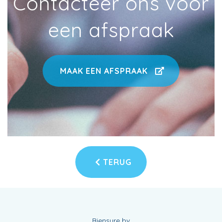
Contacteer ons voor
een afspraak
MAAK EEN AFSPRAAK
TERUG
Biensure bv