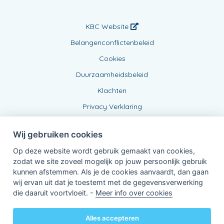
KBC Website
Belangenconflictenbeleid
Cookies
Duurzaamheidsbeleid
Klachten
Privacy Verklaring
Wij gebruiken cookies
Op deze website wordt gebruik gemaakt van cookies,
zodat we site zoveel mogelijk op jouw persoonlijk gebruik
kunnen afstemmen. Als je de cookies aanvaardt, dan gaan
wij ervan uit dat je toestemt met de gegevensverwerking
Verbonden Agent, BE 0734 841 118
die daaruit voortvloeit. -
Meer info over cookies
van KBC Verzekeringen nv
Professor Roger Van Overstraetenplein 2
3000 Leuven - Belgie
Alles accepteren
BTW BE 0403.552.563 - RPR Leuven