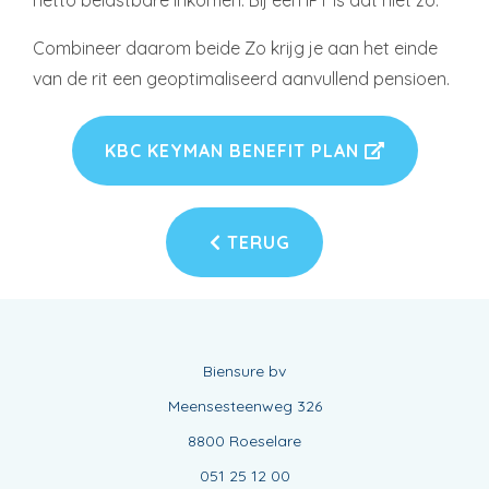
netto belastbare inkomen. Bij een IPT is dat niet zo.
Combineer daarom beide Zo krijg je aan het einde
van de rit een geoptimaliseerd aanvullend pensioen.
KBC KEYMAN BENEFIT PLAN
TERUG
Biensure bv
Meensesteenweg 326
8800 Roeselare
051 25 12 00