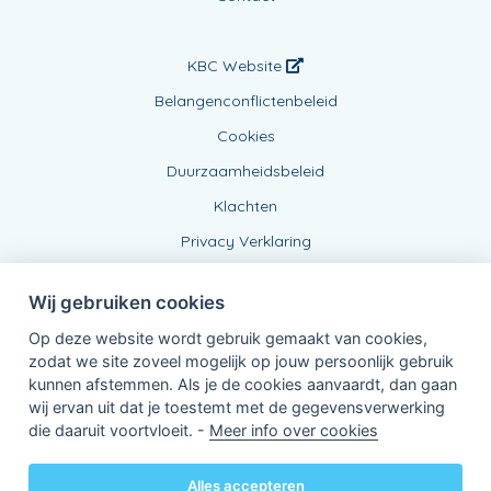
KBC Website
Belangenconflictenbeleid
Cookies
Duurzaamheidsbeleid
Klachten
Privacy Verklaring
Wij gebruiken cookies
Op deze website wordt gebruik gemaakt van cookies,
zodat we site zoveel mogelijk op jouw persoonlijk gebruik
kunnen afstemmen. Als je de cookies aanvaardt, dan gaan
wij ervan uit dat je toestemt met de gegevensverwerking
Verbonden Agent, BE 0734 841 118
die daaruit voortvloeit. -
Meer info over cookies
van KBC Verzekeringen nv
Professor Roger Van Overstraetenplein 2
3000 Leuven - Belgie
Alles accepteren