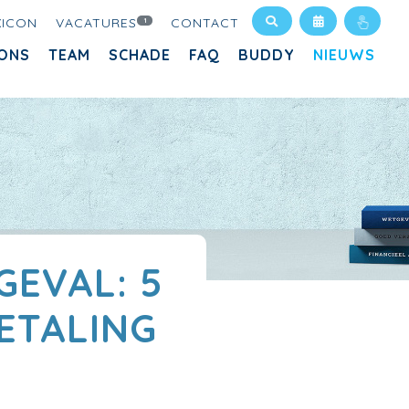
XICON
VACATURES
CONTACT
1
ONS
TEAM
SCHADE
FAQ
BUDDY
NIEUWS
EVAL: 5
ETALING