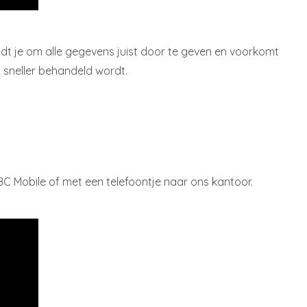
eidt je om alle gegevens juist door te geven en voorkomt
t sneller behandeld wordt.
C Mobile of met een telefoontje naar ons kantoor.