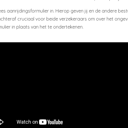
es aanrijdingsformulier in. Hierop geven jij en de andere best
s achteraf cruciaal voor beide verzekeraars om over het onge
mulier in plaats van het te ondertekenen.