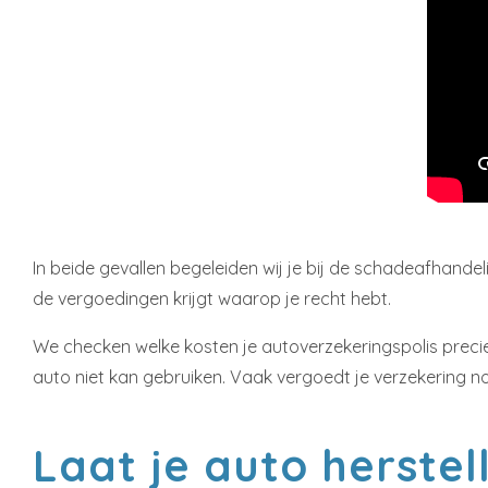
In beide gevallen begeleiden wij je bij de schadeafhand
de vergoedingen krijgt waarop je recht hebt.
We checken welke kosten je autoverzekeringspolis precie
auto niet kan gebruiken. Vaak vergoedt je verzekering no
Laat je auto herste