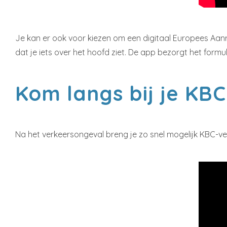
Je kan er ook voor kiezen om een digitaal Europees Aanrij
dat je iets over het hoofd ziet. De app bezorgt het form
Kom langs bij je KB
Na het verkeersongeval breng je zo snel mogelijk KBC-v