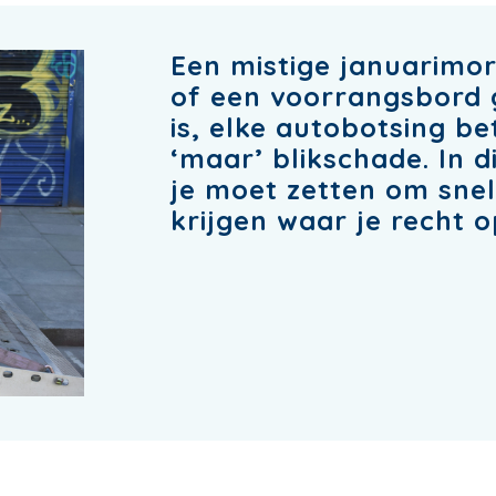
Een mistige januarimo
of een voorrangsbord 
is, elke autobotsing be
‘maar’ blikschade. In d
je moet zetten om sne
krijgen waar je recht o