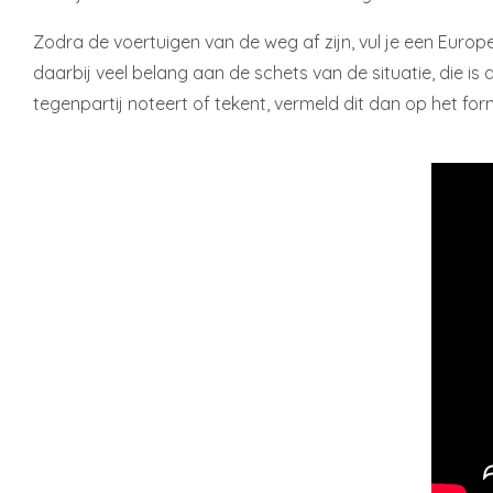
Zodra de voertuigen van de weg af zijn, vul je een Europe
daarbij veel belang aan de schets van de situatie, die i
tegenpartij noteert of tekent, vermeld dit dan op het for