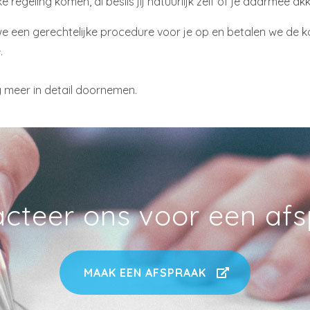
 regeling komen, al beslis jij natuurlijk zelf of je daarmee a
 een gerechtelijke procedure voor je op en betalen we de koste
.
 meer in detail doornemen.
cteer ons voor een af
MAAK EEN AFSPRAAK