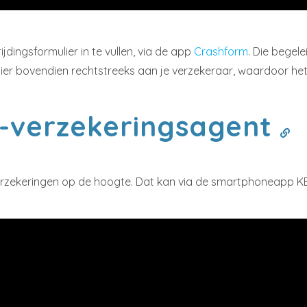
dingsformulier in te vullen, via de app
Crashform
. Die begel
ulier bovendien rechtstreeks aan je verzekeraar, waardoor he
C-verzekeringsagent
erzekeringen op de hoogte. Dat kan via de smartphoneapp KB