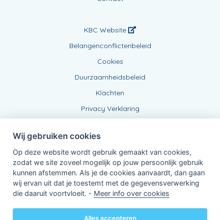
KBC Website
Belangenconflictenbeleid
Cookies
Duurzaamheidsbeleid
Klachten
Privacy Verklaring
Wij gebruiken cookies
Op deze website wordt gebruik gemaakt van cookies,
zodat we site zoveel mogelijk op jouw persoonlijk gebruik
kunnen afstemmen. Als je de cookies aanvaardt, dan gaan
wij ervan uit dat je toestemt met de gegevensverwerking
Verbonden Agent, BE 0734 841 118
die daaruit voortvloeit. -
Meer info over cookies
van KBC Verzekeringen nv
Professor Roger Van Overstraetenplein 2
3000 Leuven - Belgie
Alles accepteren