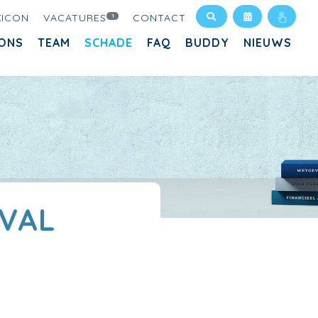
XICON
VACATURES
CONTACT
1
ONS
TEAM
SCHADE
FAQ
BUDDY
NIEUWS
VAL