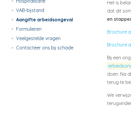
Hospitalisatie
Het is bela
VAB-bijstand
dat dit so
en stappe
Aangifte arbeidsongeval
Formulieren
Brochure a
Veelgestelde vragen
Brochure 
Contacteer ons bij schade
Bij een ong
arbeidson
doen. Na di
terug te be
We verwijz
terugvinden