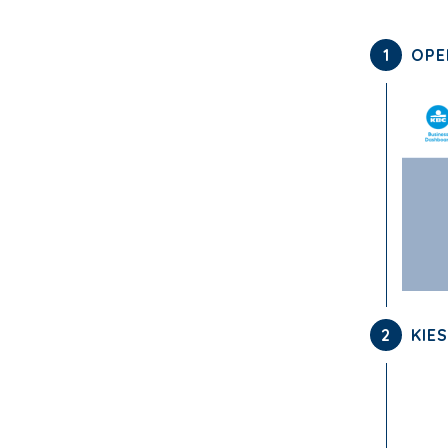
1
OPEN
2
KIES