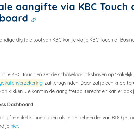
tale aangifte via KBC Touch 
hboard
ndige digitale tool van KBC kun je via je KBC Touch of Busin
 in je KBC Touch en zet de schakelaar linksboven op 'Zakelijk'
gevallenverzekering
zal terugvinden. Daar zal je een knop t
kan klikken. Je komt in de aangiftetool terecht en kan er ook
ess Dashboard
aangifte enkel kunnen doen als je de beheerder van BDO je toe
nd je
hier
.