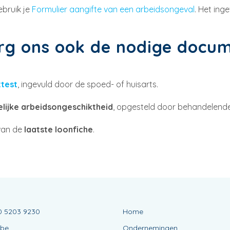
ebruik je
Formulier aangifte van een arbeidsongeval
. Het ing
rg ons ook de nodige docu
ttest
, ingevuld door de spoed- of huisarts.
delijke arbeidsongeschiktheid
, opgesteld door behandelende
van de
laatste loonfiche
.
0 5203 9230
Home
.be
Ondernemingen