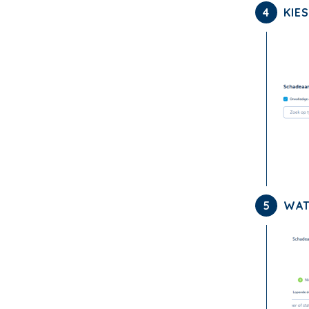
4
KIES
5
WAT 