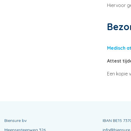
Hiervoor g
Bezo
Medisch a
Attest tij
Een kopie 
Biensure bv
IBAN BE15 737
Meensesteenweg 326
info@biensure