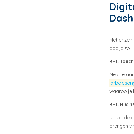
Digi
Das
Met onze ha
doe je zo:
KBC Touch
Meld je aan
arbeidson
waarop je 
KBC Busin
Je zal de 
brengen vi